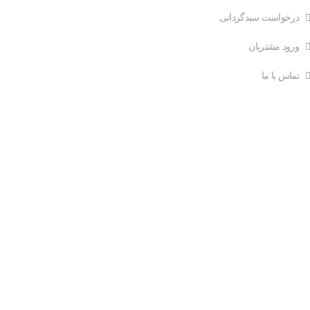
درخواست سبدگردانی
ورود مشتریان
تماس با ما
ارتباط با ما
ایمیل: info@mehregan-portfolio.ir
تلفن: 66533298 021
فکس: 66533289 021
آدرس: ستارخان- خیابان حبیب الهی-بلوار متولیان-پلاک7-طبقه دوم-
واحد غربی
کد پستی: ۱۴۵۵۶۹۳۹۱۳