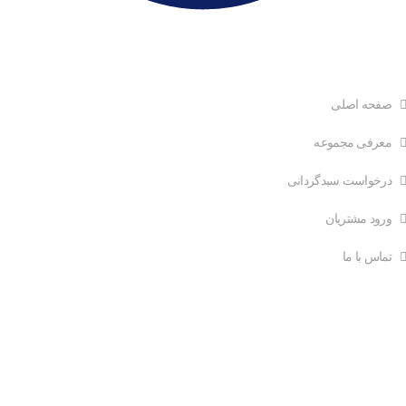
دسترسی سریع
صفحه اصلی
معرفی مجموعه
درخواست سبدگردانی
ورود مشتریان
تماس با ما
ارتباط با ما
ایمیل: info@mehregan-portfolio.ir
تلفن: 66533298 021
فکس: 66533289 021