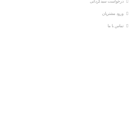
درخواست سبدگردانی
ورود مشتریان
تماس با ما
ارتباط با ما
ایمیل: info@mehregan-portfolio.ir
تلفن: 66533298 021
فکس: 66533289 021
آدرس: ستارخان- خیابان حبیب الهی-بلوار متولیان-پلاک7-طبقه
دوم-واحد غربی
کد پستی: ۱۴۵۵۶۹۳۹۱۳