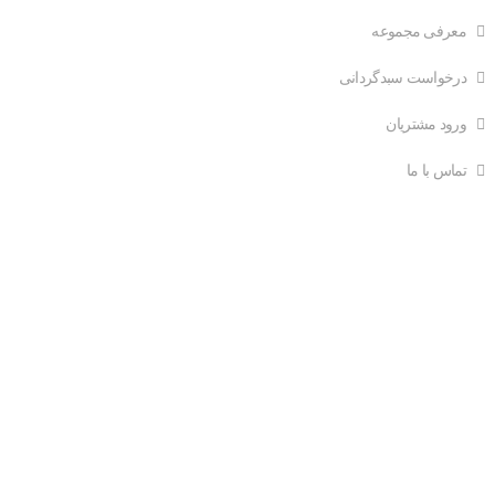
معرفی مجموعه
درخواست سبدگردانی
ورود مشتریان
تماس با ما
ارتباط با ما
ایمیل: info@mehregan-portfolio.ir
تلفن: 66533298 021
فکس: 66533289 021
آدرس: ستارخان- خیابان حبیب الهی-بلوار متولیان-پلاک7-طبقه
دوم-واحد غربی