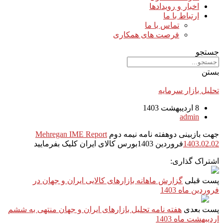
اخبار و رویدادها
ارتباط با ما
تماس با ما
فرصت های همکاری
جستجو
بستن
تحلیل بازار سرمایه
8 اردیبهشت 1403
admin
جهت بازبینی دوهفته نامه نیمه دوم
Mehregan IME Report
1403.02.02
فروردین 1403بورس کالای ایران کلیک بفرمایید
اشتراک گذاری:
پست قبلی
گزارش ماهانه بازارهای کالایی ایران و جهان در
فروردین ماه 1403
پست بعدی
هفته نامه تحلیل بازارهای ایران و جهان منتهی به ششم
اردیبهشت ماه 1403